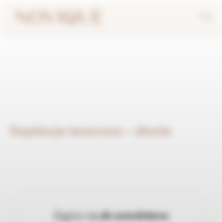
Depilacja laserowa – dłonie
Zapisz się
do newslettera