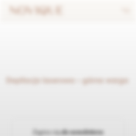
Depilacja laserowa – górna warga
Zapisz się
do newslettera