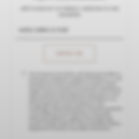
Jeśli chcesz być na bieżąco, zapisz się na nasz
newsletter.
Chcę otrzymywać Newsletter, czyli informacje handlowe o
promocjach, produktach i usługach NOVIQUE sp. z o.o., NIP
9571165928 oraz nowych artykułach na stronach i innych
wydarzeniach czy inicjatywach związanych z działalnością
Spółki za pomocą wskazanego przeze mnie adresu e-mail.
Administratorem moich danych jest NOVIQUE sp. z o.o.,
NIP 9571165928, która wysyła wiadomości w celu
marketingu i wykorzystuje podany w formularzu mój adres
e-mail. Spółka przetwarza moje dane w celu wysyłki
informacji handlowych, a zgodę na ich wysyłkę mogę
wycofać w każdym momencie. Więcej szczegółów znajdę w
Regulaminie Newslettera oraz Polityce Prywatności.