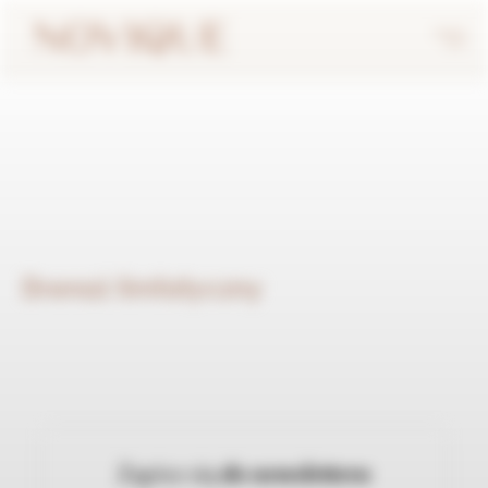
Drenaż limfatyczny
Zapisz się
do newslettera