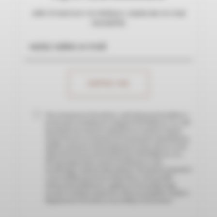
Jeśli chcesz być na bieżąco, zapisz się na nasz
newsletter.
Chcę otrzymywać Newsletter, czyli informacje handlowe o
promocjach, produktach i usługach NOVIQUE sp. z o.o., NIP
9571165928 oraz nowych artykułach na stronach i innych
wydarzeniach czy inicjatywach związanych z działalnością
Spółki za pomocą wskazanego przeze mnie adresu e-mail.
Administratorem moich danych jest NOVIQUE sp. z o.o.,
NIP 9571165928, która wysyła wiadomości w celu
marketingu i wykorzystuje podany w formularzu mój adres
e-mail. Spółka przetwarza moje dane w celu wysyłki
informacji handlowych, a zgodę na ich wysyłkę mogę
wycofać w każdym momencie. Więcej szczegółów znajdę w
Regulaminie Newslettera oraz Polityce Prywatności.