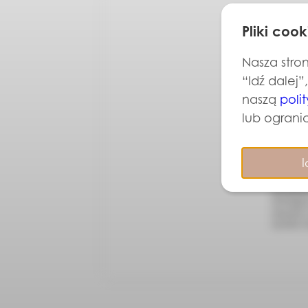
Pliki cook
Nasza stron
“Idź dalej”
naszą
poli
lub ogranic
I
Chcę otrzy
NIP 957116
działalno
NOVIQUE sp
mój adres
wycofać w