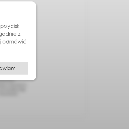
przycisk
zgodnie z
ej odmówić
awiam
QUE sp. z o.o.,
anych z
anych jest
odany w formularzu
 ich wysyłkę mogę
Prywatności.