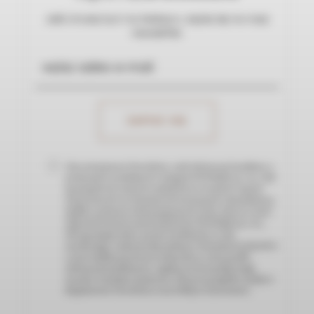
Jeśli chcesz być na bieżąco, zapisz się na nasz
newsletter.
Chcę otrzymywać Newsletter, czyli informacje handlowe o
promocjach, produktach i usługach NOVIQUE sp. z o.o., NIP
9571165928 oraz nowych artykułach na stronach i innych
wydarzeniach czy inicjatywach związanych z działalnością
Spółki za pomocą wskazanego przeze mnie adresu e-mail.
Administratorem moich danych jest NOVIQUE sp. z o.o.,
NIP 9571165928, która wysyła wiadomości w celu
marketingu i wykorzystuje podany w formularzu mój adres
e-mail. Spółka przetwarza moje dane w celu wysyłki
informacji handlowych, a zgodę na ich wysyłkę mogę
wycofać w każdym momencie. Więcej szczegółów znajdę w
Regulaminie Newslettera oraz Polityce Prywatności.