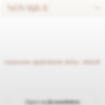
Laserowe ujędrnianie skóry- dekolt
Zapisz się
do newslettera