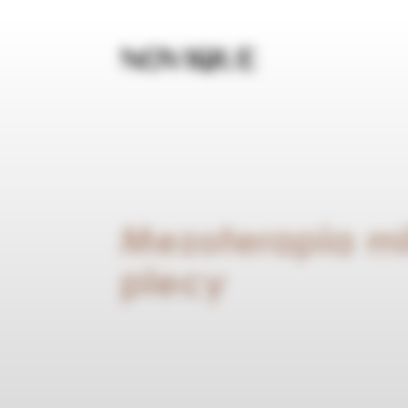
Mezoterapia mi
plecy