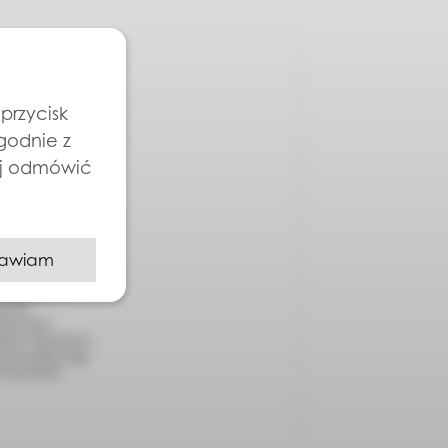
przycisk
zgodnie z
ej odmówić
awiam
QUE sp. z o.o.,
anych z
anych jest
odany w formularzu
 ich wysyłkę mogę
Prywatności.