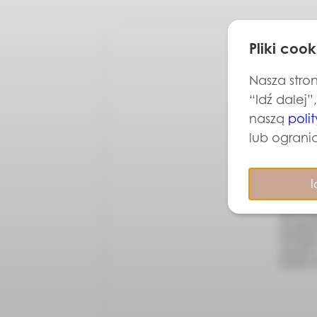
Pliki cook
Nasza stron
“Idź dalej”
naszą
poli
lub ogranic
I
Chcę otrzy
NIP 957116
działalno
NOVIQUE sp
mój adres
wycofać w