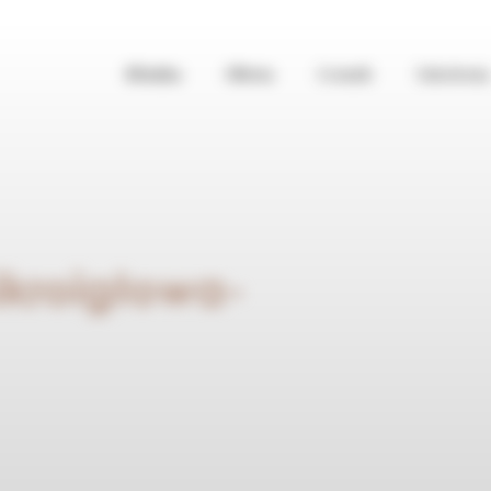
Klinika
Oferta
Cennik
Szkolenia
kroigłowa-