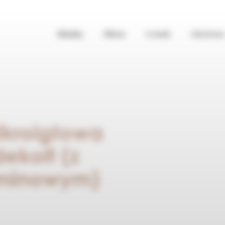
Klinika
Oferta
Cennik
Szkolenia
ikroigłowa
dekolt (z
aminowym)