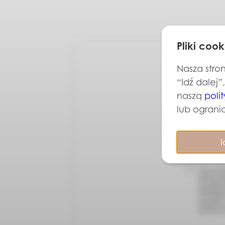
Pliki cook
Nasza stron
“Idź dalej”
naszą
poli
lub ogranic
I
Chcę otrzy
NIP 957116
działalno
NOVIQUE sp
mój adres
wycofać w