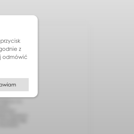
przycisk
zgodnie z
ej odmówić
awiam
QUE sp. z o.o.,
anych z
anych jest
odany w formularzu
 ich wysyłkę mogę
Prywatności.