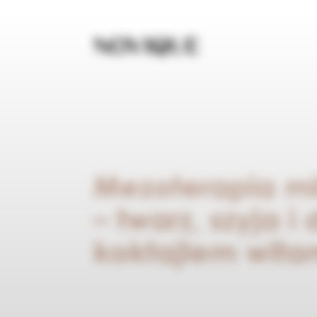
Mezoterapia m
– twarz, szyja i 
koktajlem wit