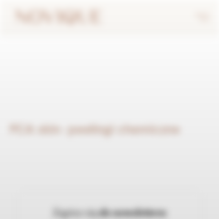
PCA skin- peelingi chemiczne
Zapisz się
do newslettera