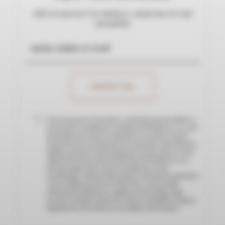
Jeśli chcesz być na bieżąco, zapisz się na nasz
newsletter.
Chcę otrzymywać Newsletter, czyli informacje handlowe o
promocjach, produktach i usługach NOVIQUE sp. z o.o., NIP
9571165928 oraz nowych artykułach na stronach i innych
wydarzeniach czy inicjatywach związanych z działalnością
Spółki za pomocą wskazanego przeze mnie adresu e-mail.
Administratorem moich danych jest NOVIQUE sp. z o.o.,
NIP 9571165928, która wysyła wiadomości w celu
marketingu i wykorzystuje podany w formularzu mój adres
e-mail. Spółka przetwarza moje dane w celu wysyłki
informacji handlowych, a zgodę na ich wysyłkę mogę
wycofać w każdym momencie. Więcej szczegółów znajdę w
Regulaminie Newslettera oraz Polityce Prywatności.