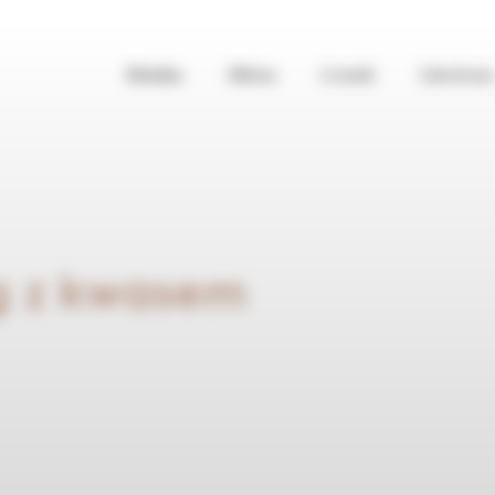
Klinika
Oferta
Cennik
Szkolenia
g z kwasem