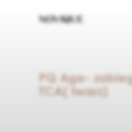
PQ Age- zabie
TCA( twarz)