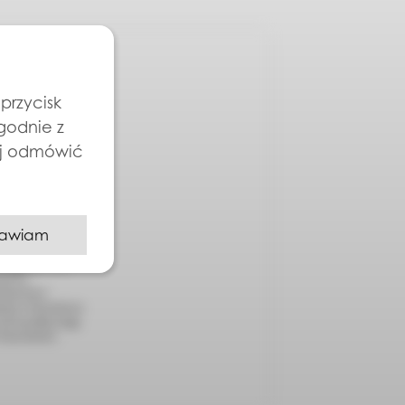
przycisk
zgodnie z
ej odmówić
awiam
QUE sp. z o.o.,
anych z
anych jest
odany w formularzu
 ich wysyłkę mogę
Prywatności.