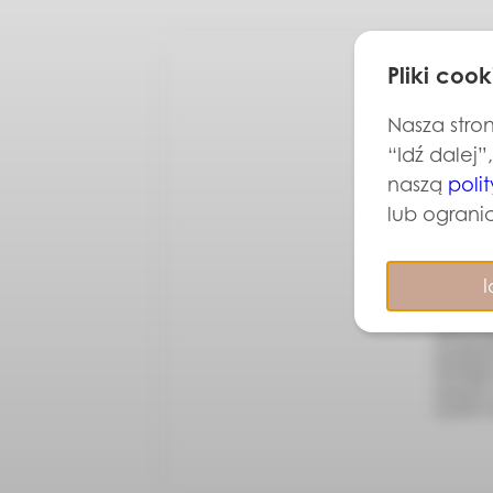
Pliki cook
Nasza stron
“Idź dalej”
naszą
poli
lub ogranic
I
Chcę otrzy
NIP 957116
działalno
NOVIQUE sp
mój adres
wycofać w