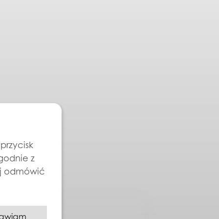
przycisk
zgodnie z
ej odmówić
awiam