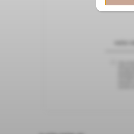
Chcę otrzy
NIP 957116
działalno
NOVIQUE sp
mój adres
wycofać w