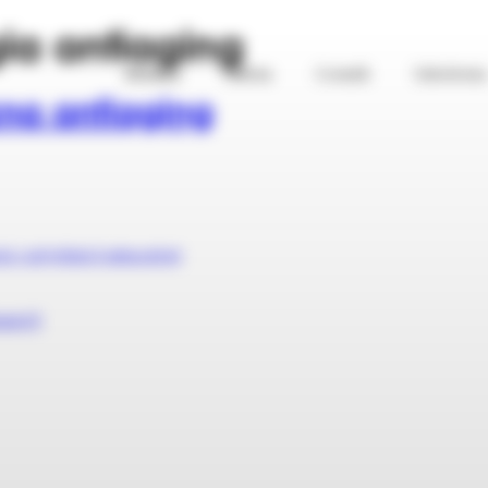
ia antiaging
Klinika
Oferta
Cennik
Szkolenia
na antiaging
 i satysfakcji seksualnej
ezent?