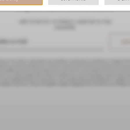
Zapisz się
do newslettera
Jeśli chcesz być na bieżąco, zapisz się na nasz
newsletter.
mywać Newsletter, czyli informacje handlowe o promocjach, produktach i usługach NOVI
5928 oraz nowych artykułach na stronach i innych wydarzeniach czy inicjatywach związ
ścią Spółki za pomocą wskazanego przeze mnie adresu e-mail. Administratorem moich d
. z o.o., NIP 9571165928, która wysyła wiadomości w celu marketingu i wykorzystuje p
 e-mail. Spółka przetwarza moje dane w celu wysyłki informacji handlowych, a zgodę na
 każdym momencie. Więcej szczegółów znajdę w Regulaminie Newslettera oraz Polityce 