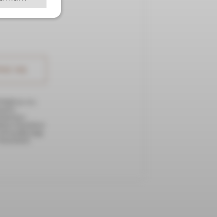
QUE sp. z o.o.,
anych z
anych jest
odany w formularzu
 ich wysyłkę mogę
Prywatności.