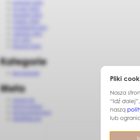
kwiecień 2025
styczeń 2024
grudzień 2023
marzec 2022
październik 2021
czerwiec 2021
luty 2021
listopad 2020
Kategorie
Bez kategorii
Pliki cook
Meta
Nasza stron
Zaloguj się
“Idź dalej”
Kanał wpisów
naszą
poli
Kanał komentarzy
lub ogranic
WordPress.org
I